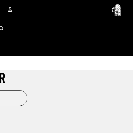
TOTALE
ARTICOLI
NEL
CARRELLO:
0
ACCOUNT
ALTRE OPZIONI DI ACCESSO
Ordini
Profilo
R